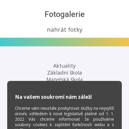
Fotogalerie
nahrát fotky
Aktuality
Základní škola
Mateřská škola
Na vašem soukromí nám záleží
Školní družina
Školní jídelna
Chceme vám neustále poskytovat služby na nejvyšší
Kontakty
úrovni, vzhledem k nové legislativě platné od 1. 1.
2022 Vás chceme informovat že používáme
soubory cookies k zajištění funkčnosti webu a s