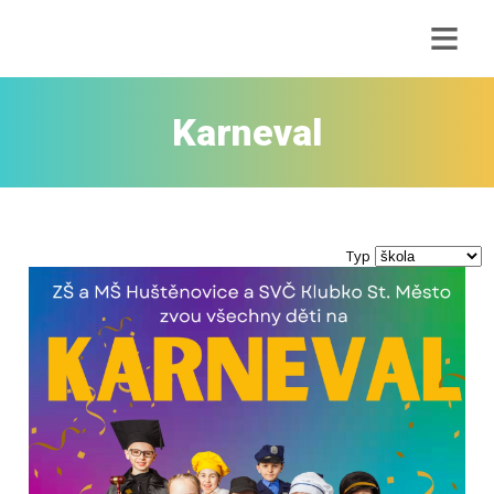
≡
Karneval
Typ