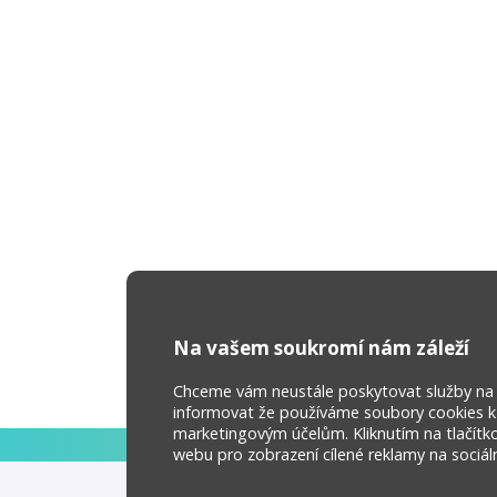
Na vašem soukromí nám záleží
Chceme vám neustále poskytovat služby na ne
informovat že používáme soubory cookies k z
marketingovým účelům. Kliknutím na tlačítk
webu pro zobrazení cílené reklamy na sociální