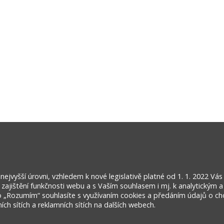
jvyšší úrovni, vzhledem k nové legislativě platné od 1. 1. 2022 Vá
ajištění funkčnosti webu a s Vaším souhlasem i mj. k analytickým a
o „Rozumím“ souhlasíte s využívaním cookies a předáním údajů o ch
ch sítích a reklamních sítích na dalších webech.