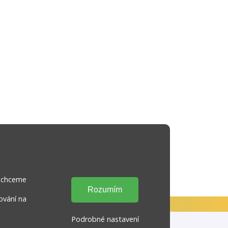
s chceme
ování na
Podrobné nastavení